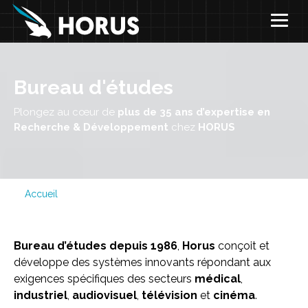
Aller
au
contenu
principal
Bureau d'études
Plongez au cœur de
plus de 35 ans d’expertise en
Recherche & Développement
chez
HORUS
Accueil
Bureau d’études depuis 1986
,
Horus
conçoit et
développe des systèmes innovants répondant aux
exigences spécifiques des secteurs
médical
,
industriel
,
audiovisuel
,
télévision
et
cinéma
.