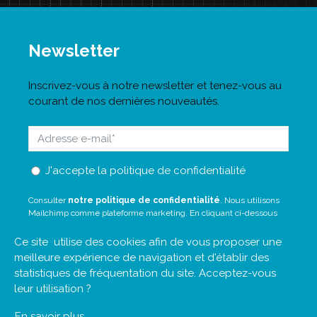
Newsletter
Inscrivez-vous à notre newsletter et tenez-vous au
courant de nos dernières nouveautés.
J'accepte la politique de confidentialité
Consulter
notre politique de confidentialité
. Nous utilisons
Mailchimp comme plateforme marketing. En cliquant ci-dessous
pour vous abonner, vous reconnaissez que vos informations seront
transférées à Mailchimp pour traitement.
En savoir plus
sur les
Ce site utilise des cookies afin de vous proposer une
pratiques de confidentialité de Mailchimp.
meilleure expérience de navigation et d'établir des
statistiques de fréquentation du site. Acceptez-vous
Envoyer
leur utilisation ?
En savoir plus